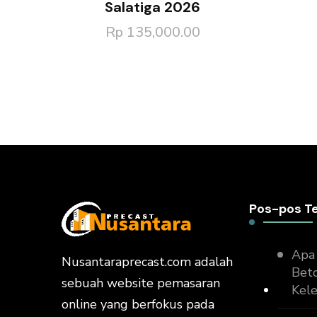
Salatiga 2026
Rp
135,000.00
Pos-pos T
Apa 
Nusantaraprecast.com adalah
Beto
sebuah website pemasaran
Kel
online yang berfokus pada