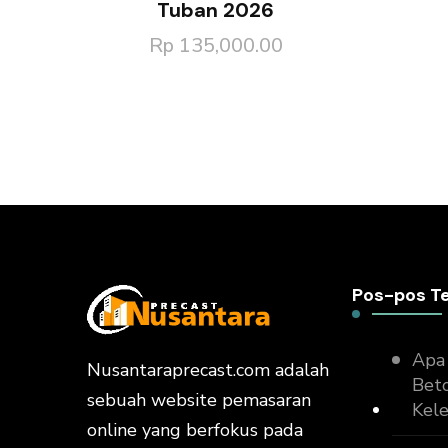
Tuban 2026
Rp
135,000.00
Pos-pos T
Apa 
Nusantaraprecast.com adalah
Beto
sebuah website pemasaran
Kel
online yang berfokus pada