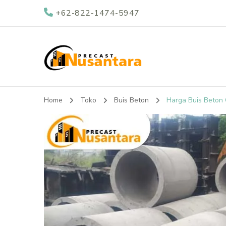
+62-822-1474-5947
Nusantara Preca
Supplier Beton Precast di Indonesia
Home
Toko
Buis Beton
Harga Buis Beton 