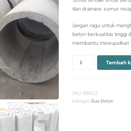
Solusi terbaik untuk berb
dari drainase, sumur resa
Jangan ragu untuk meng
beton berkualitas tinggi
membantu mewujudkan pr
Kuantitas
Tambah k
Harga
Buis
Beton
SKU:
BB012
Cianjur
Kategori:
Buis Beton
2026