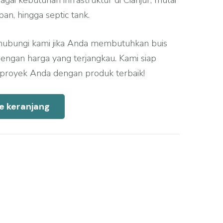
agai kebutuhan infrastruktur di Cianjur, mulai
pan, hingga septic tank.
hubungi kami jika Anda membutuhkan buis
 dengan harga yang terjangkau. Kami siap
oyek Anda dengan produk terbaik!
e keranjang