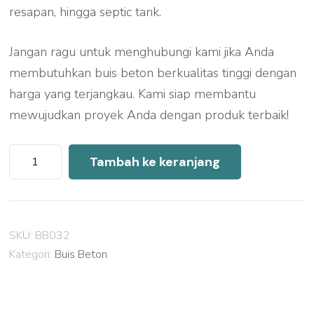
resapan, hingga septic tank.
Jangan ragu untuk menghubungi kami jika Anda
membutuhkan buis beton berkualitas tinggi dengan
harga yang terjangkau. Kami siap membantu
mewujudkan proyek Anda dengan produk terbaik!
Kuantitas
Tambah ke keranjang
Harga
Buis
Beton
SKU:
BB032
Garut
Kategori:
Buis Beton
2026