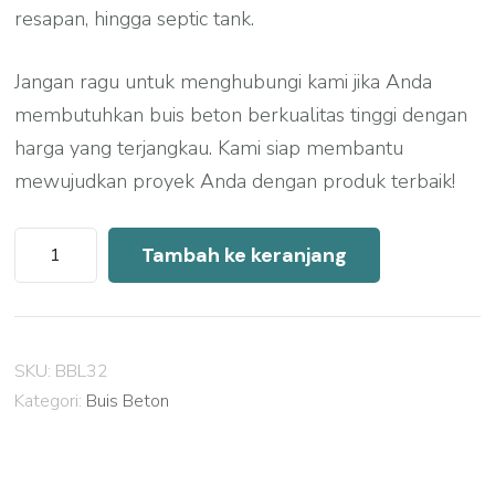
resapan, hingga septic tank.
Jangan ragu untuk menghubungi kami jika Anda
membutuhkan buis beton berkualitas tinggi dengan
harga yang terjangkau. Kami siap membantu
mewujudkan proyek Anda dengan produk terbaik!
Kuantitas
Tambah ke keranjang
Harga
Buis
Beton
SKU:
BBL32
Pati
Kategori:
Buis Beton
2026