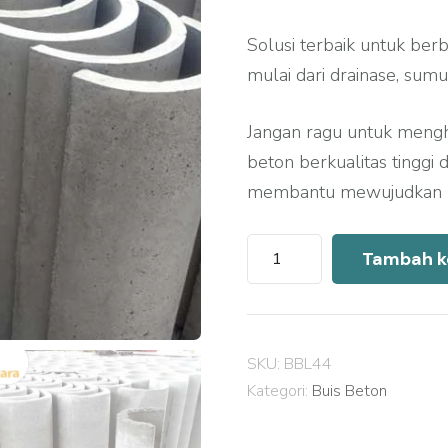
Solusi terbaik untuk ber
mulai dari drainase, sumu
Jangan ragu untuk meng
beton berkualitas tinggi
membantu mewujudkan pr
Kuantitas
Tambah k
Harga
Buis
Beton
SKU:
BBL44
Wonosobo
Kategori:
Buis Beton
2026