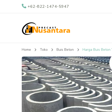
+62-822-1474-5947
Nusantara Preca
Supplier Beton Precast di Indonesia
Home
Toko
Buis Beton
Harga Buis Beton