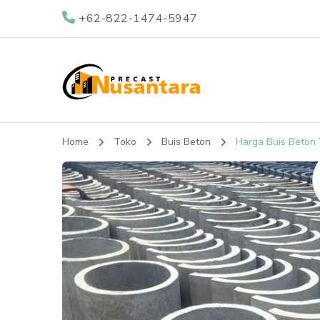
+62-822-1474-5947
Nusantara Preca
Supplier Beton Precast di Indonesia
Home
Toko
Buis Beton
Harga Buis Beton