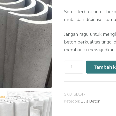
Solusi terbaik untuk berb
mulai dari drainase, sumu
Jangan ragu untuk meng
beton berkualitas tinggi
membantu mewujudkan pr
Kuantitas
Tambah k
Harga
Buis
Beton
SKU:
BBL47
Yogyakarta
Kategori:
Buis Beton
2026