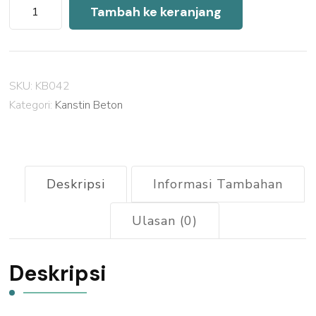
Kuantitas
Tambah ke keranjang
Harga
Kanstin
Beton
SKU:
KB042
Jepara
Kategori:
Kanstin Beton
2026
Deskripsi
Informasi Tambahan
Ulasan (0)
Deskripsi