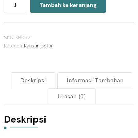
Kuantitas
Tambah ke keranjang
Harga
Kanstin
Beton
SKU:
KB052
Rembang
Kategori:
Kanstin Beton
2026
Deskripsi
Informasi Tambahan
Ulasan (0)
Deskripsi