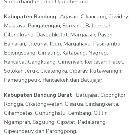
Sumurbandung dan Ujungberung.
Kabupaten Bandung
: Arjasari, Cikancung, Ciwidey,
Majalaya, Pangalengan, Soreang, Baleendah,
Cilengkrang, Dayeuhkolot, Margaasih, Paseh,
Banjaran, Cileunyi, Ibun, Margahayu, Pasirjambu,
Bojongsoang, Cimaung, Katapang, Nagreg,
Rancabali,Cangkuang, Cimenyan, Kertasari, Pacet,
Solokan Jeruk, Cicalengka, Ciparay, Kutawaringin,
Pameungpeuk, Rancaekek dan Batujajar.
Kabupaten Bandung Barat
: Batujajar, Cipongkor,
Rongga, Cikalongwetan, Cisarua, Sindangkerta,
Cihampelas, Gununghalu, Lembang, Cililin,
Ngamprah, Saguling, Cipatat, Padalarang,
Cipeundeuy dan Parongpong.