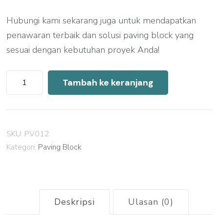
Hubungi kami sekarang juga untuk mendapatkan
penawaran terbaik dan solusi paving block yang
sesuai dengan kebutuhan proyek Anda!
Kuantitas
Tambah ke keranjang
Harga
Paving
Block
SKU:
PV012
Bandung
Kategori:
Paving Block
Per
M2
2026
Deskripsi
Ulasan (0)