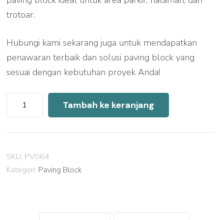
trotoar.
Hubungi kami sekarang juga untuk mendapatkan
penawaran terbaik dan solusi paving block yang
sesuai dengan kebutuhan proyek Anda!
Kuantitas
Tambah ke keranjang
Harga
Paving
Block
SKU:
PV064
Yogyakarta
Kategori:
Paving Block
Per
M2
2026