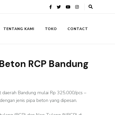
TENTANG KAMI
TOKO
CONTACT
 Beton RCP Bandung
t daerah Bandung mulai Rp 325.000/pcs –
dengan jenis pipa beton yang dipesan.