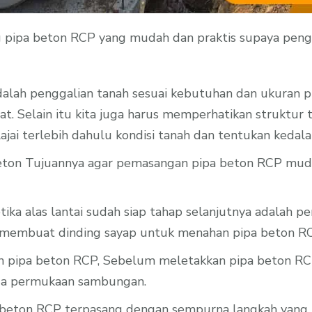
g pipa beton RCP yang mudah dan praktis supaya peng
alah penggalian tanah sesuai kebutuhan dan ukuran p
at. Selain itu kita juga harus memperhatikan struktur
ajai terlebih dahulu kondisi tanah dan tentukan kedala
eton Tujuannya agar pemasangan pipa beton RCP muda
ka alas lantai sudah siap tahap selanjutnya adalah 
 membuat dinding sayap untuk menahan pipa beton RC
pipa beton RCP, Sebelum meletakkan pipa beton RC
ada permukaan sambungan.
 beton RCP terpasang dengan sempurna langkah yang t