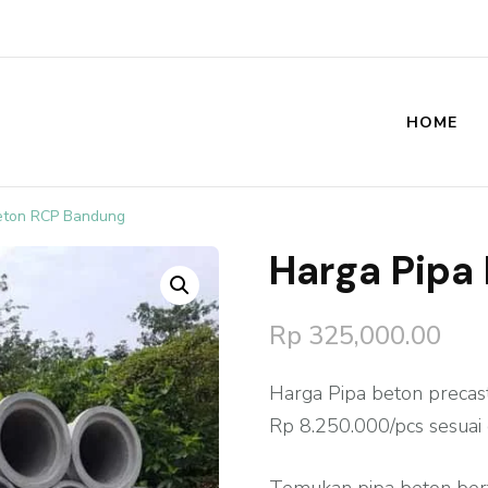
HOME
st
eton RCP Bandung
Harga Pipa
🔍
Rp
325,000.00
Harga Pipa beton precas
Rp 8.250.000/pcs sesuai 