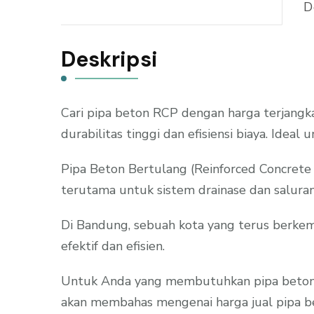
D
Deskripsi
Cari pipa beton RCP dengan harga terjang
durabilitas tinggi dan efisiensi biaya. Ideal
Pipa Beton Bertulang (Reinforced Concrete
terutama untuk sistem drainase dan saluran 
Di Bandung, sebuah kota yang terus berke
efektif dan efisien.
Untuk Anda yang membutuhkan pipa beton R
akan membahas mengenai harga jual pipa b