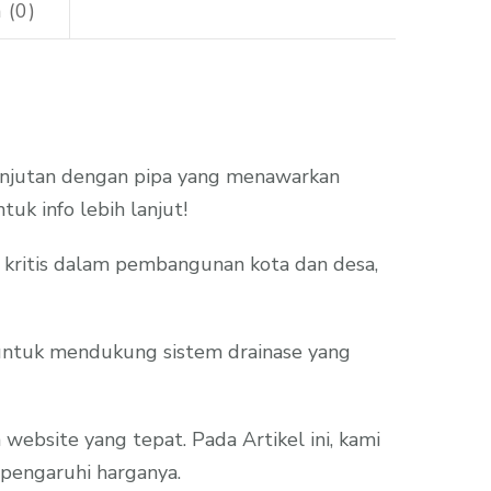
 (0)
anjutan dengan pipa yang menawarkan
tuk info lebih lanjut!
r kritis dalam pembangunan kota dan desa,
untuk mendukung sistem drainase yang
bsite yang tepat. Pada Artikel ini, kami
pengaruhi harganya.