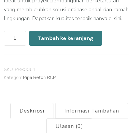
Ideal untuk proyek pembangunan berkelanjutan
yang membutuhkan solusi drainase andal dan ramah
lingkungan. Dapatkan kualitas terbaik hanya di sini.
Kuantitas
Tambah ke keranjang
Harga
Pipa
Beton
SKU:
PBR0061
RCP
Kategori:
Pipa Beton RCP
Tegal
Deskripsi
Informasi Tambahan
Ulasan (0)