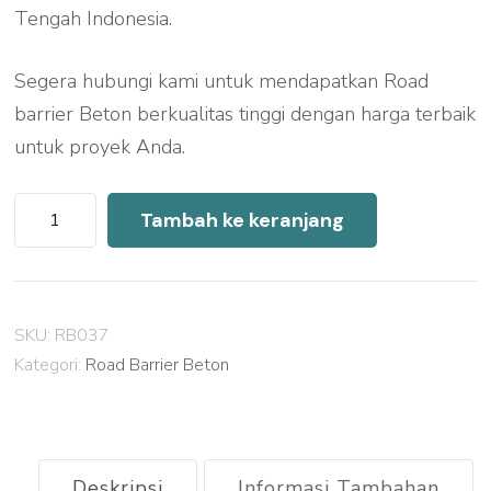
Tengah Indonesia.
Segera hubungi kami untuk mendapatkan Road
barrier Beton berkualitas tinggi dengan harga terbaik
untuk proyek Anda.
Kuantitas
Tambah ke keranjang
Harga
Road
Barrier
SKU:
RB037
Beton
Kategori:
Road Barrier Beton
Boyolali
2026
Deskripsi
Informasi Tambahan