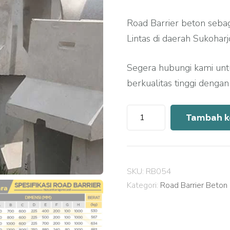
Road Barrier beton sebag
Lintas di daerah Sukohar
Segera hubungi kami un
berkualitas tinggi denga
Kuantitas
Tambah k
Harga
Road
Barrier
SKU:
RB054
Beton
Kategori:
Road Barrier Beton
Sukoharjo
2026