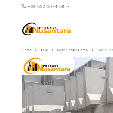
+62-822-1474-5947
Nusantara Preca
Supplier Beton Precast di Indonesia
Home
Toko
Road Barrier Beton
Harga Roa