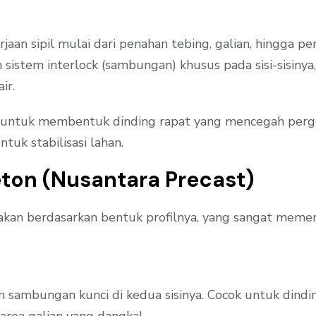
erjaan sipil mulai dari penahan tebing, galian, hingga p
 sistem interlock (sambungan) khusus pada sisi-sisi
ir.
tuk membentuk dinding rapat yang mencegah pergerak
tuk stabilisasi lahan.
eton (Nusantara Precast)
kan berdasarkan bentuk profilnya, yang sangat memen
n sambungan kunci di kedua sisinya. Cocok untuk dindi
 area galian yang dangkal.