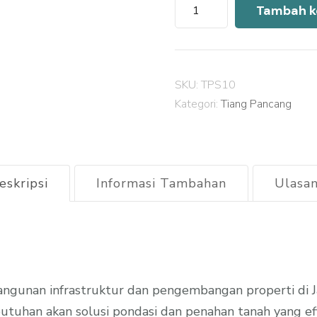
Kuantitas
Tambah k
Harga
Sheet
Pile
SKU:
TPS10
Jakarta
Kategori:
Tiang Pancang
Selatan
2026
eskripsi
Informasi Tambahan
Ulasan
gunan infrastruktur dan pengembangan properti di J
butuhan akan solusi pondasi dan penahan tanah yang efi