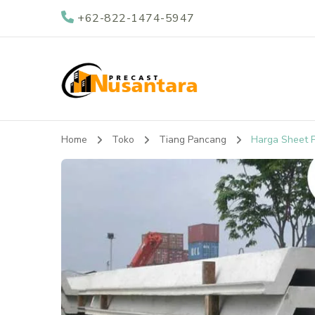
+62-822-1474-5947
Nusantara Preca
Supplier Beton Precast di Indonesia
Home
Toko
Tiang Pancang
Harga Sheet P