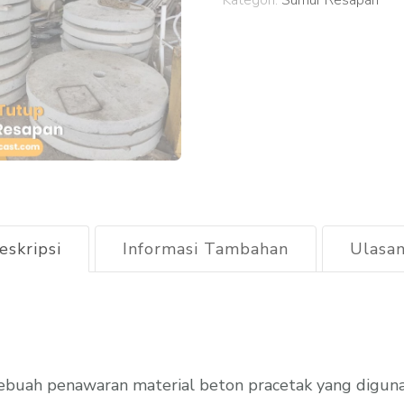
Kategori:
Sumur Resapan
Brebes
2026
eskripsi
Informasi Tambahan
Ulasan
buah penawaran material beton pracetak yang diguna