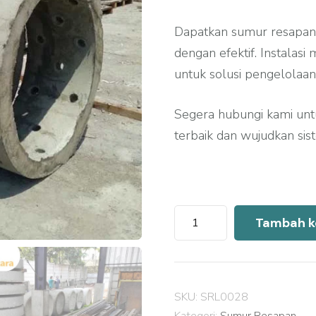
Dapatkan sumur resapan 
dengan efektif. Instalas
untuk solusi pengelolaan
Segera hubungi kami un
terbaik dan wujudkan sis
Kuantitas
Tambah k
Harga
Sumur
Resapan
SKU:
SRL0028
Beton