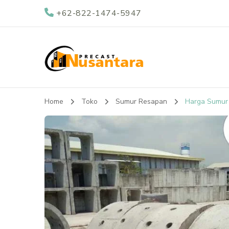
+62-822-1474-5947
Nusantara Preca
Supplier Beton Precast di Indonesia
Home
Toko
Sumur Resapan
Harga Sumur