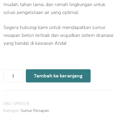
mudah, tahan lama, dan ramah lingkungan untuk
solusi pengelolaan air yang optimal.
Segera hubungi kami untuk mendapatkan sumur
resapan beton terbaik dan wujudkan sistem drainase
yang handal di kawasan Anda!
Kuantitas
Tambah ke keranjang
Harga
Sumur
Resapan
SKU:
SR0019
Beton
Kategori:
Sumur Resapan
Indramayu