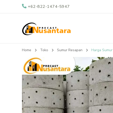
+62-822-1474-5947
Nusantara Preca
Supplier Beton Precast di Indonesia
Home
Toko
Sumur Resapan
Harga Sumur