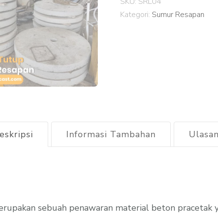
SKU:
SRL04
Beton
Kategori:
Sumur Resapan
Lampung
Selatan
2026
eskripsi
Informasi Tambahan
Ulasan
rupakan sebuah penawaran material beton pracetak ya