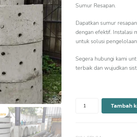
Sumur Resapan.
Dapatkan sumur resapan 
dengan efektif. Instalas
untuk solusi pengelolaan
Segera hubungi kami un
terbaik dan wujudkan sis
Kuantitas
Tambah k
Harga
Sumur
Resapan