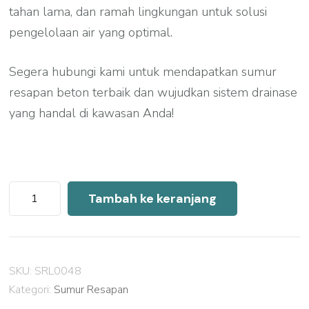
tahan lama, dan ramah lingkungan untuk solusi
pengelolaan air yang optimal.
Segera hubungi kami untuk mendapatkan sumur
resapan beton terbaik dan wujudkan sistem drainase
yang handal di kawasan Anda!
Kuantitas
Tambah ke keranjang
Harga
Sumur
Resapan
SKU:
SRL0048
Beton
Kategori:
Sumur Resapan
Solo