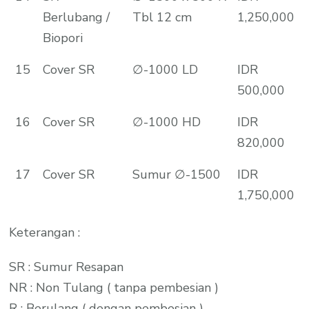
Berlubang /
Tbl 12 cm
1,250,000
Biopori
15
Cover SR
∅-1000 LD
IDR
500,000
16
Cover SR
∅-1000 HD
IDR
820,000
17
Cover SR
Sumur ∅-1500
IDR
1,750,000
Keterangan :
SR : Sumur Resapan
NR : Non Tulang ( tanpa pembesian )
R : Berulang ( dengan pembesian )