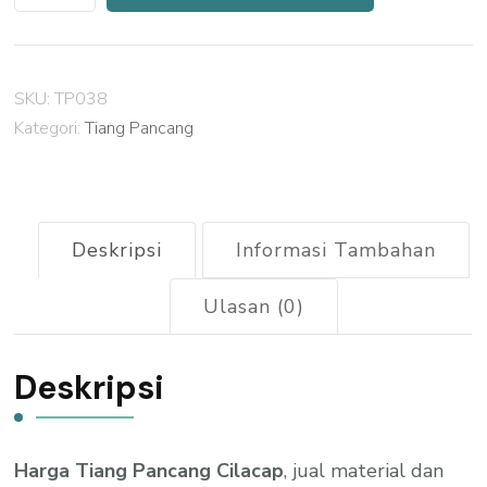
Harga
Tiang
Pancang
SKU:
TP038
Mini
Kategori:
Tiang Pancang
Pile
Cilacap
2026
Deskripsi
Informasi Tambahan
Ulasan (0)
Deskripsi
Harga Tiang Pancang Cilacap
, jual material dan