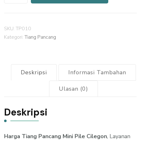
Harga
Tiang
Pancang
SKU:
TP010
Mini
Kategori:
Tiang Pancang
Pile
Cilegon
2026
Deskripsi
Informasi Tambahan
Ulasan (0)
Deskripsi
Harga Tiang Pancang Mini Pile Cilegon
, Layanan