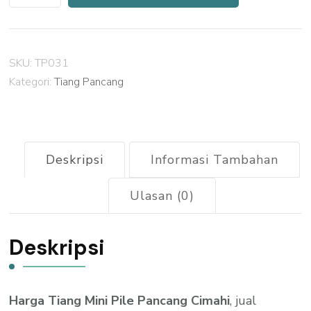
Harga
Tiang
Pancang
SKU:
TP031
Mini
Kategori:
Tiang Pancang
Pile
Cimahi
2026
Deskripsi
Informasi Tambahan
Ulasan (0)
Deskripsi
Harga Tiang Mini Pile Pancang Cimahi
, jual