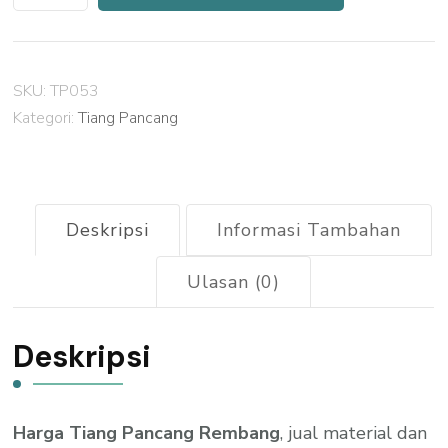
Harga
Tiang
Pancang
SKU:
TP053
Mini
Kategori:
Tiang Pancang
Pile
Rembang
2026
Deskripsi
Informasi Tambahan
Ulasan (0)
Deskripsi
Harga Tiang Pancang Rembang
, jual material dan