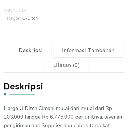
Ditch
SKU:
U0032
Cimahi
Kategori:
U-Ditch
Deskripsi
Informasi Tambahan
Ulasan (0)
Deskripsi
Harga U Ditch Cimahi mulai dari mulai dari Rp
203.000 hingga Rp 6.775.000 per unitnya, layanan
pengiriman dari Supplier dan pabrik terdekat