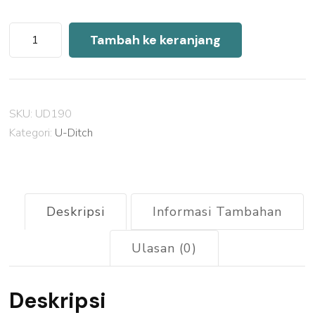
Kuantitas
Tambah ke keranjang
Harga
U
Ditch
SKU:
UD190
Precast
Kategori:
U-Ditch
Blitar
2026
Deskripsi
Informasi Tambahan
Ulasan (0)
Deskripsi