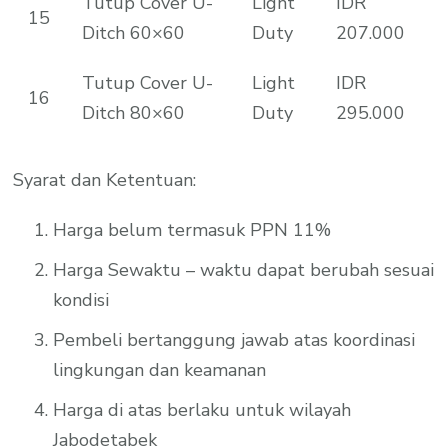
Tutup Cover U-
Light
IDR
15
Ditch 60×60
Duty
207.000
Tutup Cover U-
Light
IDR
16
Ditch 80×60
Duty
295.000
Syarat dan Ketentuan:
Harga belum termasuk PPN 11%
Harga Sewaktu – waktu dapat berubah sesuai
kondisi
Pembeli bertanggung jawab atas koordinasi
lingkungan dan keamanan
Harga di atas berlaku untuk wilayah
Jabodetabek