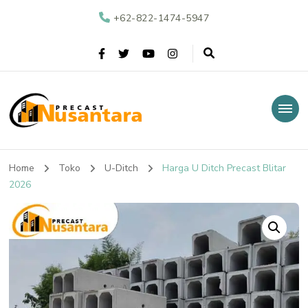
+62-822-1474-5947
Nusantara Precast
Supplier Beton Precast di Indonesia
Home
Toko
U-Ditch
Harga U Ditch Precast Blitar
2026