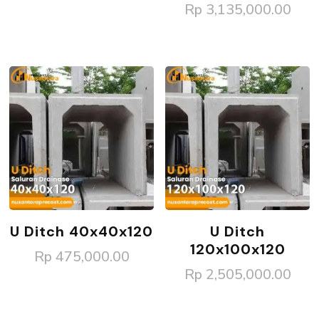
Rp
3,135,000.00
U Ditch 40x40x120
U Ditch
120x100x120
Rp
475,000.00
Rp
2,505,000.00