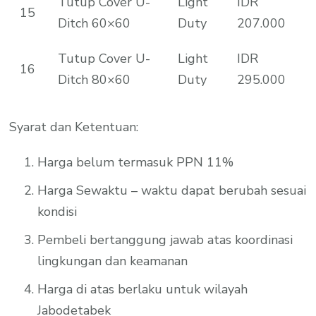
Tutup Cover U-
Light
IDR
15
Ditch 60×60
Duty
207.000
Tutup Cover U-
Light
IDR
16
Ditch 80×60
Duty
295.000
Syarat dan Ketentuan:
Harga belum termasuk PPN 11%
Harga Sewaktu – waktu dapat berubah sesuai
kondisi
Pembeli bertanggung jawab atas koordinasi
lingkungan dan keamanan
Harga di atas berlaku untuk wilayah
Jabodetabek