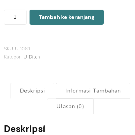
Kuantitas
Tambah ke keranjang
Harga
U
Ditch
SKU:
UD061
Precast
Kategori:
U-Ditch
Cibinong
2026
Deskripsi
Informasi Tambahan
Ulasan (0)
Deskripsi