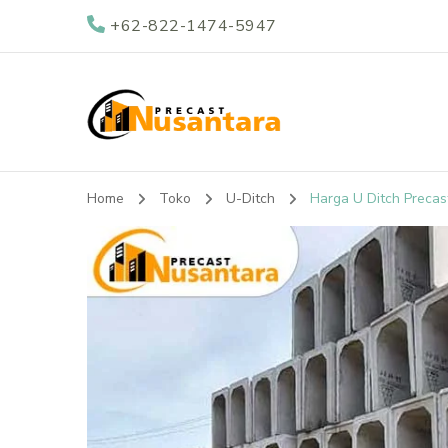
+62-822-1474-5947
Nusantara Preca
Supplier Beton Precast di Indonesia
Home
Toko
U-Ditch
Harga U Ditch Precas