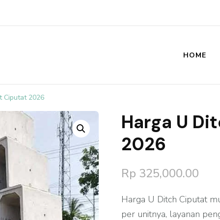
HOME
st
t Ciputat 2026
Harga U Di
🔍
2026
Rp
325,000.00
Harga U Ditch Ciputat m
per unitnya, layanan peng