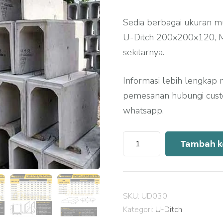
Sedia berbagai ukuran m
U-Ditch 200x200x120, Me
sekitarnya.
Informasi lebih lengkap 
pemesanan hubungi custo
whatsapp.
Kuantitas
Tambah k
Harga
U
Ditch
SKU:
UD030
Precast
Kategori:
U-Ditch
Ciputat