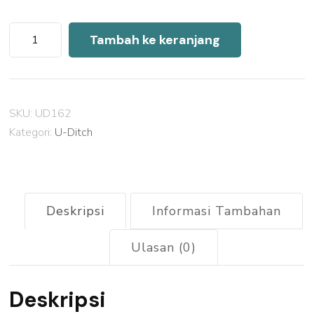
Kuantitas
Tambah ke keranjang
Harga
U
Ditch
SKU:
UD162
Precast
Kategori:
U-Ditch
Koja
2026
Deskripsi
Informasi Tambahan
Ulasan (0)
Deskripsi