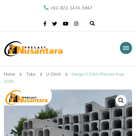
+62-822-1474-5947
Nusantara Precast
Supplier Beton Precast di Indonesia
Home
Toko
U-Ditch
Harga U Ditch Precast Koja
2026