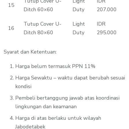
Tutup Cover U-
Light
IDR
15
Ditch 60×60
Duty
207.000
Tutup Cover U-
Light
IDR
16
Ditch 80×60
Duty
295.000
Syarat dan Ketentuan:
Harga belum termasuk PPN 11%
Harga Sewaktu – waktu dapat berubah sesuai
kondisi
Pembeli bertanggung jawab atas koordinasi
lingkungan dan keamanan
Harga di atas berlaku untuk wilayah
Jabodetabek