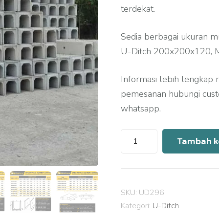
terdekat.
Sedia berbagai ukuran m
U-Ditch 200x200x120, M
Informasi lebih lengkap 
pemesanan hubungi custo
whatsapp.
Kuantitas
Tambah k
Harga
U
Ditch
SKU:
UD296
Precast
Kategori:
U-Ditch
Pesawaran