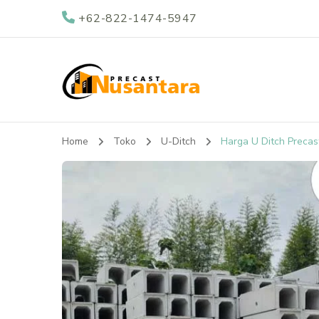
+62-822-1474-5947
Nusantara Preca
Supplier Beton Precast di Indonesia
Home
Toko
U-Ditch
Harga U Ditch Preca