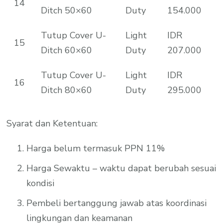
14
Ditch 50×60
Duty
154.000
Tutup Cover U-
Light
IDR
15
Ditch 60×60
Duty
207.000
Tutup Cover U-
Light
IDR
16
Ditch 80×60
Duty
295.000
Syarat dan Ketentuan:
Harga belum termasuk PPN 11%
Harga Sewaktu – waktu dapat berubah sesuai
kondisi
Pembeli bertanggung jawab atas koordinasi
lingkungan dan keamanan