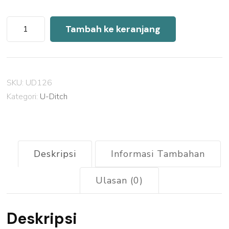
Kuantitas
Tambah ke keranjang
Harga
U
Ditch
SKU:
UD126
Precast
Kategori:
U-Ditch
Sawah
Besar
2026
Deskripsi
Informasi Tambahan
Ulasan (0)
Deskripsi