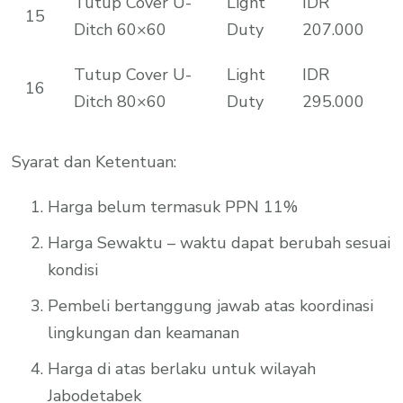
Tutup Cover U-
Light
IDR
15
Ditch 60×60
Duty
207.000
Tutup Cover U-
Light
IDR
16
Ditch 80×60
Duty
295.000
Syarat dan Ketentuan:
Harga belum termasuk PPN 11%
Harga Sewaktu – waktu dapat berubah sesuai
kondisi
Pembeli bertanggung jawab atas koordinasi
lingkungan dan keamanan
Harga di atas berlaku untuk wilayah
Jabodetabek