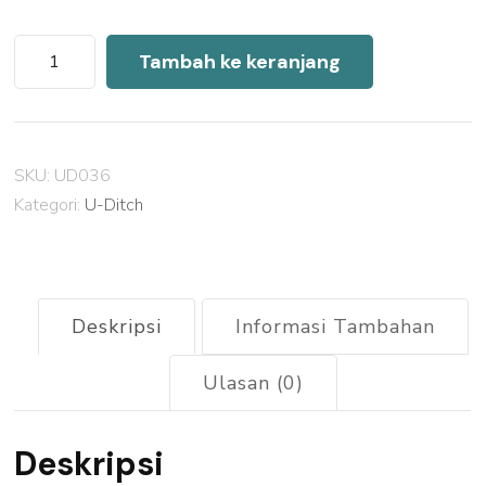
Kuantitas
Tambah ke keranjang
Harga
U
Ditch
SKU:
UD036
Precast
Kategori:
U-Ditch
Setu
2026
Deskripsi
Informasi Tambahan
Ulasan (0)
Deskripsi