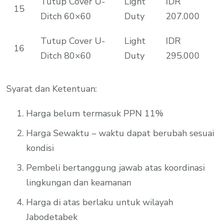
Tutup Cover U-
Light
IDR
15
Ditch 60×60
Duty
207.000
Tutup Cover U-
Light
IDR
16
Ditch 80×60
Duty
295.000
Syarat dan Ketentuan:
Harga belum termasuk PPN 11%
Harga Sewaktu – waktu dapat berubah sesuai
kondisi
Pembeli bertanggung jawab atas koordinasi
lingkungan dan keamanan
Harga di atas berlaku untuk wilayah
Jabodetabek