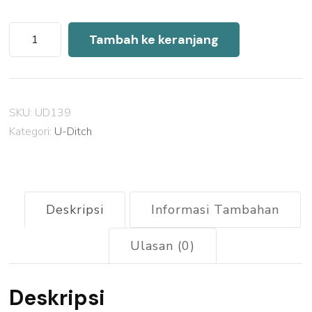
Kuantitas
Tambah ke keranjang
Harga
U
Ditch
SKU:
UD139
Precast
Kategori:
U-Ditch
Tambora
2026
Deskripsi
Informasi Tambahan
Ulasan (0)
Deskripsi