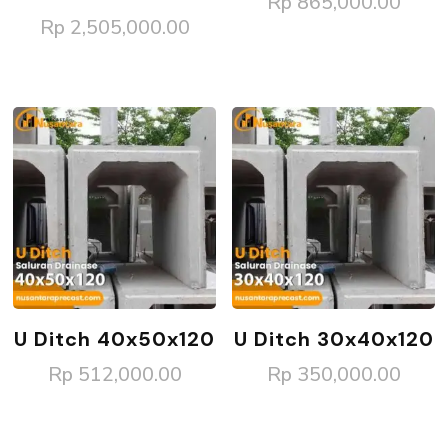
Rp
865,000.00
Rp
2,505,000.00
U Ditch 40x50x120
U Ditch 30x40x120
Rp
512,000.00
Rp
350,000.00