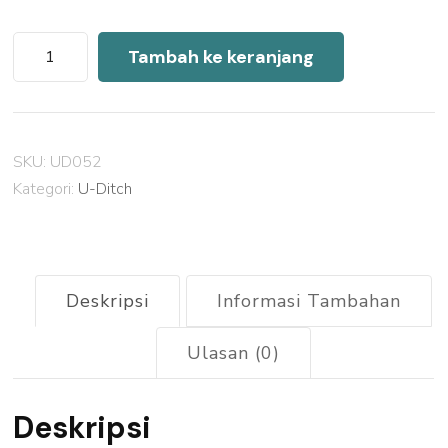
Kuantitas
Tambah ke keranjang
Harga
U
Ditch
SKU:
UD052
Precast
Kategori:
U-Ditch
Tambun
Utara
2026
Deskripsi
Informasi Tambahan
Ulasan (0)
Deskripsi