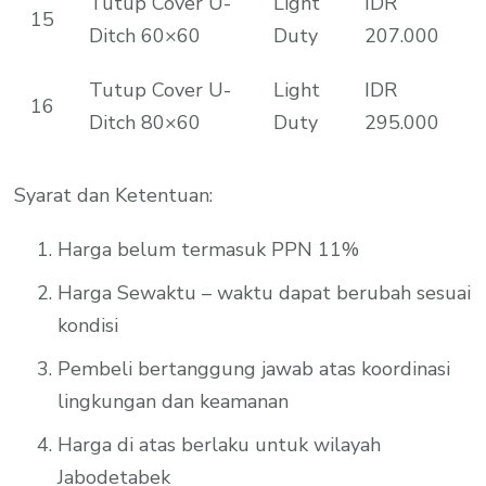
Tutup Cover U-
Light
IDR
15
Ditch 60×60
Duty
207.000
Tutup Cover U-
Light
IDR
16
Ditch 80×60
Duty
295.000
Syarat dan Ketentuan:
Harga belum termasuk PPN 11%
Harga Sewaktu – waktu dapat berubah sesuai
kondisi
Pembeli bertanggung jawab atas koordinasi
lingkungan dan keamanan
Harga di atas berlaku untuk wilayah
Jabodetabek