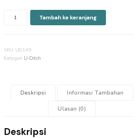
Kuantitas
Tambah ke keranjang
Harga
U
Ditch
SKU:
UD149
Precast
Kategori:
U-Ditch
Tebet
2026
Deskripsi
Informasi Tambahan
Ulasan (0)
Deskripsi