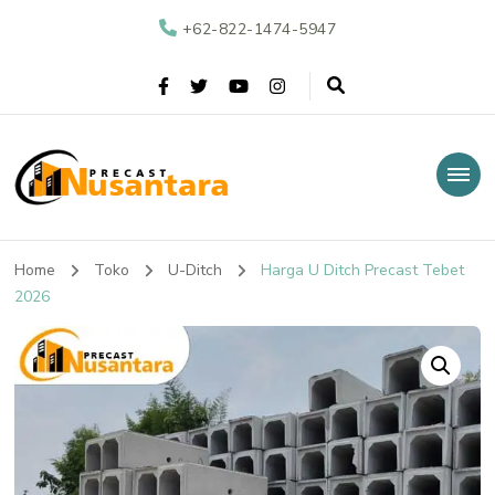
+62-822-1474-5947
Nusantara Precast
Supplier Beton Precast di Indonesia
Home
Toko
U-Ditch
Harga U Ditch Precast Tebet
2026