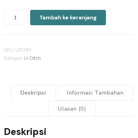
Kuantitas
Tambah ke keranjang
Harga
U
Ditch
SKU:
UD094
Precast
Kategori:
U-Ditch
Tenjolaya
2026
Deskripsi
Informasi Tambahan
Ulasan (0)
Deskripsi