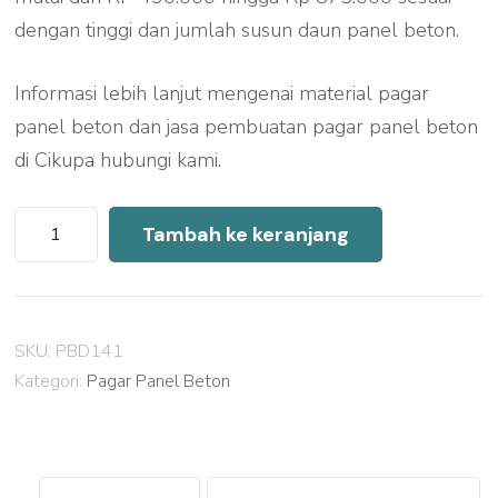
dengan tinggi dan jumlah susun daun panel beton.
Informasi lebih lanjut mengenai material pagar
panel beton dan jasa pembuatan pagar panel beton
di Cikupa hubungi kami.
Kuantitas
Tambah ke keranjang
Harga
Pagar
Panel
SKU:
PBD141
Beton
Kategori:
Pagar Panel Beton
Cikupa
2026