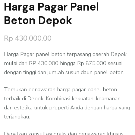
Harga Pagar Panel
Beton Depok
Rp
430,000.00
Harga Pagar panel beton terpasang daerah Depok
mulai dari RP 430.000 hingga Rp 875.000 sesuai
dengan tinggi dan jumlah susun daun panel beton.
Temukan penawaran harga pagar panel beton
terbaik di Depok. Kombinasi kekuatan, keamanan,
dan estetika untuk properti Anda dengan harga yang
terjangkau.
Dapatkan konsultasi gratis dan penawaran khusus