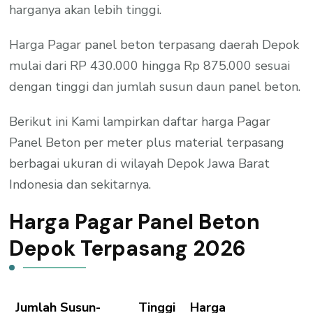
harganya akan lebih tinggi.
Harga Pagar panel beton terpasang daerah Depok
mulai dari RP 430.000 hingga Rp 875.000 sesuai
dengan tinggi dan jumlah susun daun panel beton.
Berikut ini Kami lampirkan daftar harga Pagar
Panel Beton per meter plus material terpasang
berbagai ukuran di wilayah Depok Jawa Barat
Indonesia dan sekitarnya.
Harga Pagar Panel Beton
Depok Terpasang 2026
Jumlah Susun-
Tinggi
Harga