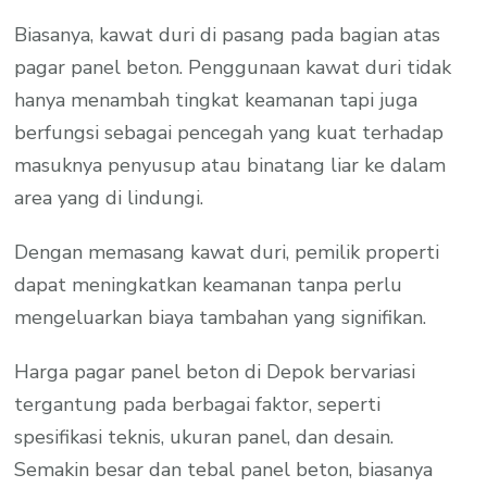
Biasanya, kawat duri di pasang pada bagian atas
pagar panel beton. Penggunaan kawat duri tidak
hanya menambah tingkat keamanan tapi juga
berfungsi sebagai pencegah yang kuat terhadap
masuknya penyusup atau binatang liar ke dalam
area yang di lindungi.
Dengan memasang kawat duri, pemilik properti
dapat meningkatkan keamanan tanpa perlu
mengeluarkan biaya tambahan yang signifikan.
Harga pagar panel beton di Depok bervariasi
tergantung pada berbagai faktor, seperti
spesifikasi teknis, ukuran panel, dan desain.
Semakin besar dan tebal panel beton, biasanya