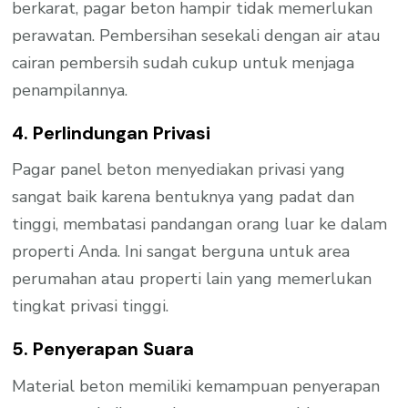
berkarat, pagar beton hampir tidak memerlukan
perawatan. Pembersihan sesekali dengan air atau
cairan pembersih sudah cukup untuk menjaga
penampilannya.
4. Perlindungan Privasi
Pagar panel beton menyediakan privasi yang
sangat baik karena bentuknya yang padat dan
tinggi, membatasi pandangan orang luar ke dalam
properti Anda. Ini sangat berguna untuk area
perumahan atau properti lain yang memerlukan
tingkat privasi tinggi.
5. Penyerapan Suara
Material beton memiliki kemampuan penyerapan