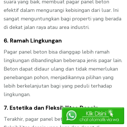
suara yang baik, membuat pagar panel beton
efektif dalam mengurangi kebisingan dari luar. Ini
sangat menguntungkan bagi properti yang berada
di dekat jalan raya atau area industri.
6. Ramah Lingkungan
Pagar panel beton bisa dianggap lebih ramah
lingkungan dibandingkan beberapa jenis pagar lain.
Beton dapat didaur ulang dan tidak memerlukan
penebangan pohon, menjadikannya pilihan yang
lebih berkelanjutan bagi yang peduli terhadap
lingkungan.
7. Estetika dan Fleksibilitas Desain
Terakhir, pagar panel beton menawarkan