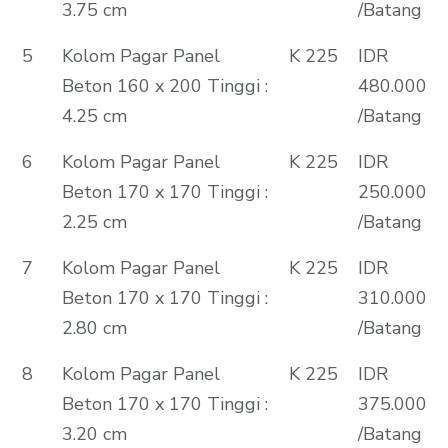
3.75 cm
/Batang
5
Kolom Pagar Panel
K 225
IDR
Beton 160 x 200 Tinggi :
480.000
4.25 cm
/Batang
6
Kolom Pagar Panel
K 225
IDR
Beton 170 x 170 Tinggi :
250.000
2.25 cm
/Batang
7
Kolom Pagar Panel
K 225
IDR
Beton 170 x 170 Tinggi :
310.000
2.80 cm
/Batang
8
Kolom Pagar Panel
K 225
IDR
Beton 170 x 170 Tinggi :
375.000
3.20 cm
/Batang