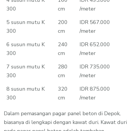
4 susun mutu K
160
IDR 495.000
300
cm
/meter
5 susun mutu K
200
IDR 567.000
300
cm
/meter
6 susun mutu K
240
IDR 652.000
300
cm
/meter
7 susun mutu K
280
IDR 735.000
300
cm
/meter
8 susun mutu K
320
IDR 875.000
300
cm
/meter
Dalam pemasangan pagar panel beton di Depok,
biasanya di lengkapi dengan kawat duri. Kawat duri