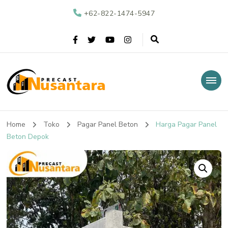
+62-822-1474-5947
Nusantara Precast
Supplier Beton Precast di Indonesia
Home
Toko
Pagar Panel Beton
Harga Pagar Panel
Beton Depok