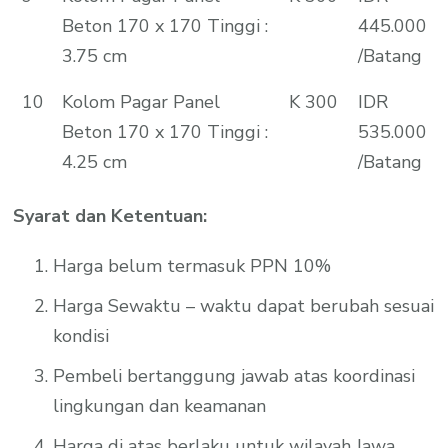
Beton 170 x 170 Tinggi :
445.000
3.75 cm
/Batang
10
Kolom Pagar Panel
K 300
IDR
Beton 170 x 170 Tinggi :
535.000
4.25 cm
/Batang
Syarat dan Ketentuan:
Harga belum termasuk PPN 10%
Harga Sewaktu – waktu dapat berubah sesuai
kondisi
Pembeli bertanggung jawab atas koordinasi
lingkungan dan keamanan
Harga di atas berlaku untuk wilayah Jawa