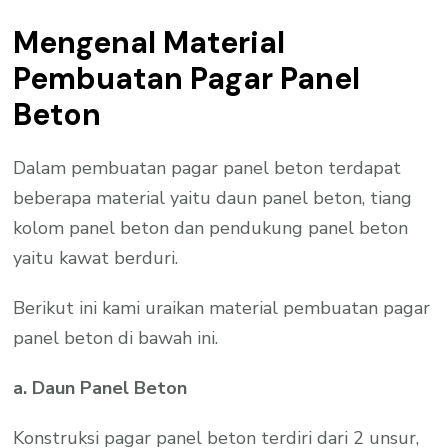
Mengenal Material
Pembuatan Pagar Panel
Beton
Dalam pembuatan pagar panel beton terdapat
beberapa material yaitu daun panel beton, tiang
kolom panel beton dan pendukung panel beton
yaitu kawat berduri.
Berikut ini kami uraikan material pembuatan pagar
panel beton di bawah ini.
a. Daun Panel Beton
Konstruksi pagar panel beton terdiri dari 2 unsur,