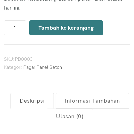
hari ini.
Kuantitas
Tambah ke keranjang
Harga
Pagar
Panel
SKU:
PB0003
Beton
Kategori:
Pagar Panel Beton
Depok
Deskripsi
Informasi Tambahan
Ulasan (0)