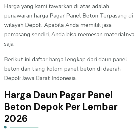
Harga yang kami tawarkan di atas adalah
penawaran harga Pagar Panel Beton Terpasang di
wilayah Depok. Apabila Anda memilik jasa
pemasang sendiri, Anda bisa memesan materialnya
saja.
Berikut ini daftar harga lengkap dari daun panel
beton dan tiang kolom panel beton di daerah
Depok Jawa Barat Indonesia.
Harga Daun Pagar Panel
Beton Depok Per Lembar
2026