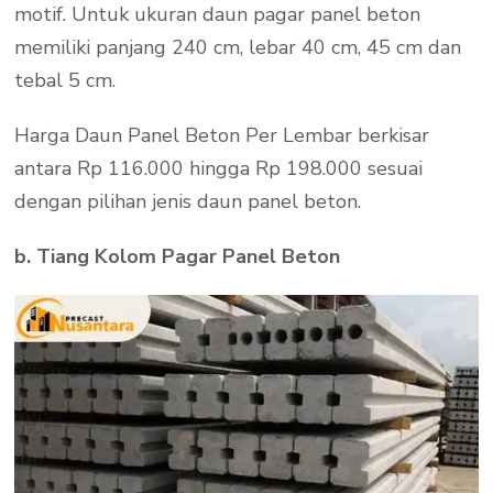
motif. Untuk ukuran daun pagar panel beton
memiliki panjang 240 cm, lebar 40 cm, 45 cm dan
tebal 5 cm.
Harga Daun Panel Beton Per Lembar berkisar
antara Rp 116.000 hingga Rp 198.000 sesuai
dengan pilihan jenis daun panel beton.
b. Tiang Kolom Pagar Panel Beton