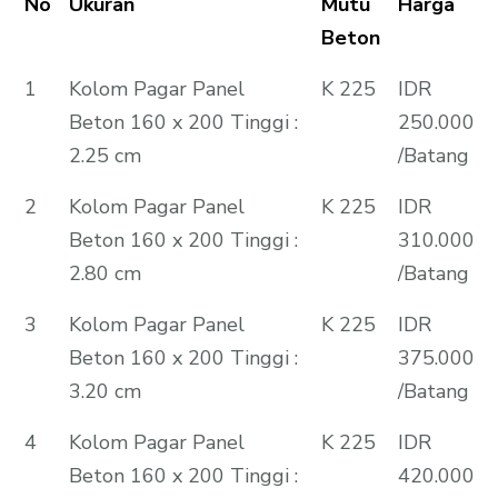
No
Ukuran
Mutu
Harga
Beton
1
Kolom Pagar Panel
K 225
IDR
Beton 160 x 200 Tinggi :
250.000
2.25 cm
/Batang
2
Kolom Pagar Panel
K 225
IDR
Beton 160 x 200 Tinggi :
310.000
2.80 cm
/Batang
3
Kolom Pagar Panel
K 225
IDR
Beton 160 x 200 Tinggi :
375.000
3.20 cm
/Batang
4
Kolom Pagar Panel
K 225
IDR
Beton 160 x 200 Tinggi :
420.000