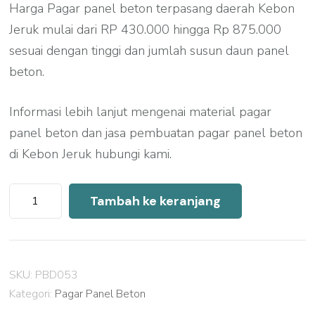
Harga Pagar panel beton terpasang daerah Kebon
Jeruk mulai dari RP 430.000 hingga Rp 875.000
sesuai dengan tinggi dan jumlah susun daun panel
beton.
Informasi lebih lanjut mengenai material pagar
panel beton dan jasa pembuatan pagar panel beton
di Kebon Jeruk hubungi kami.
Kuantitas
Tambah ke keranjang
Harga
Pagar
Panel
SKU:
PBD053
Beton
Kategori:
Pagar Panel Beton
Kebon