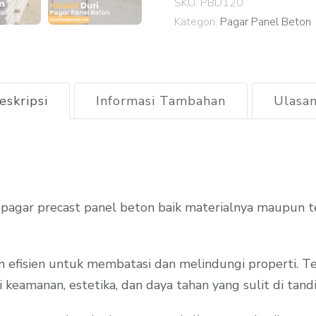
SKU:
PBD120
Beton
Kategori:
Pagar Panel Beton
Megamendung
2026
eskripsi
Informasi Tambahan
Ulasan
pagar precast panel beton baik materialnya maupun
n efisien untuk membatasi dan melindungi properti. T
keamanan, estetika, dan daya tahan yang sulit di tandin