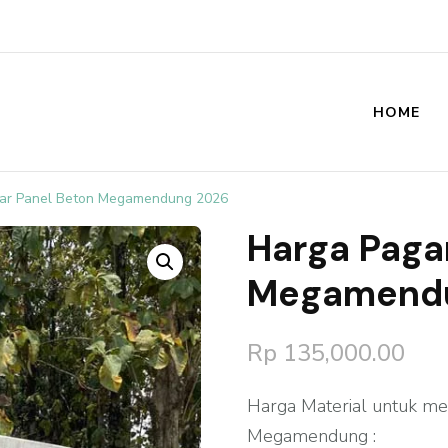
HOME
st
ar Panel Beton Megamendung 2026
Harga Paga
🔍
Megamend
Rp
135,000.00
Harga Material untuk me
Megamendung :