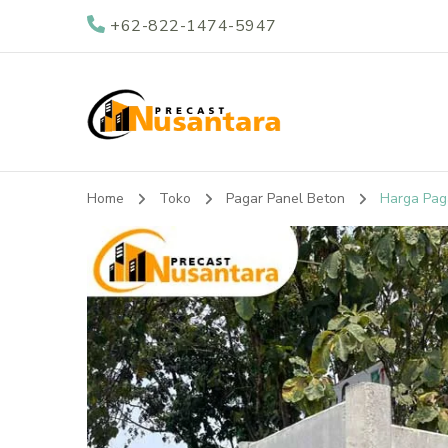
+62-822-1474-5947
Nusantara Preca
Supplier Beton Precast di Indonesia
Home
Toko
Pagar Panel Beton
Harga Pag