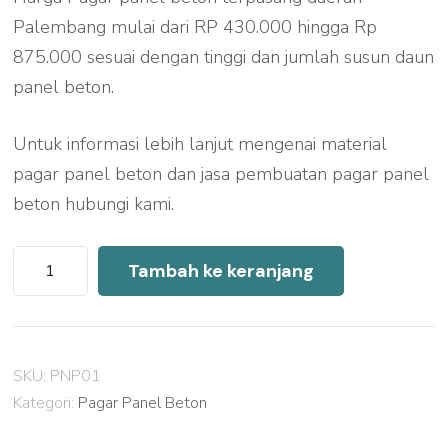
Palembang mulai dari RP 430.000 hingga Rp
875.000 sesuai dengan tinggi dan jumlah susun daun
panel beton.
Untuk informasi lebih lanjut mengenai material
pagar panel beton dan jasa pembuatan pagar panel
beton hubungi kami.
Kuantitas
Tambah ke keranjang
Harga
Pagar
Panel
SKU:
PNP01
Beton
Kategori:
Pagar Panel Beton
Palembang
2026