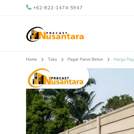
+62-822-1474-5947
Nusantara Preca
Supplier Beton Precast di Indonesia
Home
Toko
Pagar Panel Beton
Harga Pag