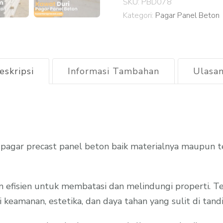
SKU:
PBD078
Beton
Kategori:
Pagar Panel Beton
Pesanggrahan
2026
eskripsi
Informasi Tambahan
Ulasan
agar precast panel beton baik materialnya maupun t
n efisien untuk membatasi dan melindungi properti. T
keamanan, estetika, dan daya tahan yang sulit di tandin