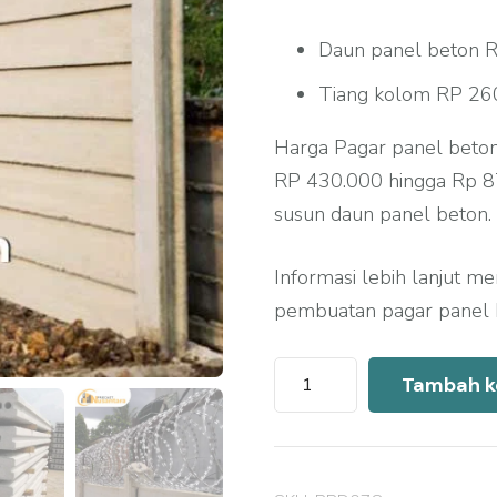
Daun panel beton R
Tiang kolom RP 260
Harga Pagar panel beton
RP 430.000 hingga Rp 87
susun daun panel beton.
Informasi lebih lanjut m
pembuatan pagar panel b
Kuantitas
Tambah k
Harga
Pagar
Panel