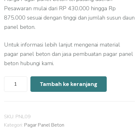
Pesawaran mulai dari RP 430.000 hingga Rp
875.000 sesuai dengan tinggi dan jumlah susun daun
panel beton.
Untuk informasi lebih lanjut mengenai material
pagar panel beton dan jasa pembuatan pagar panel
beton hubungi kami.
Kuantitas
Tambah ke keranjang
Harga
Pagar
Panel
SKU:
PNL09
Beton
Kategori:
Pagar Panel Beton
Pesawaran
2026