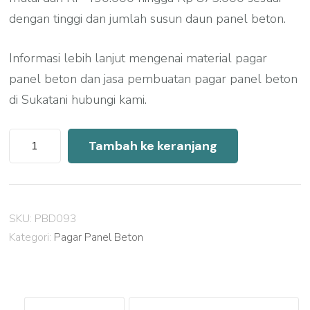
dengan tinggi dan jumlah susun daun panel beton.
Informasi lebih lanjut mengenai material pagar
panel beton dan jasa pembuatan pagar panel beton
di Sukatani hubungi kami.
Kuantitas
Tambah ke keranjang
Harga
Pagar
Panel
SKU:
PBD093
Beton
Kategori:
Pagar Panel Beton
Sukatani
2026