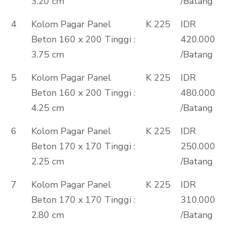
3.20 cm
/Batang
4
Kolom Pagar Panel
K 225
IDR
Beton 160 x 200 Tinggi :
420.000
3.75 cm
/Batang
5
Kolom Pagar Panel
K 225
IDR
Beton 160 x 200 Tinggi :
480.000
4.25 cm
/Batang
6
Kolom Pagar Panel
K 225
IDR
Beton 170 x 170 Tinggi :
250.000
2.25 cm
/Batang
7
Kolom Pagar Panel
K 225
IDR
Beton 170 x 170 Tinggi :
310.000
2.80 cm
/Batang