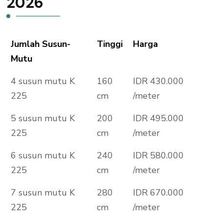
2026
Jumlah Susun-
Tinggi
Harga
Mutu
4 susun mutu K
160
IDR 430.000
225
cm
/meter
5 susun mutu K
200
IDR 495.000
225
cm
/meter
6 susun mutu K
240
IDR 580.000
225
cm
/meter
7 susun mutu K
280
IDR 670.000
225
cm
/meter