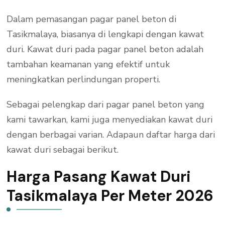
Dalam pemasangan pagar panel beton di
Tasikmalaya, biasanya di lengkapi dengan kawat
duri. Kawat duri pada pagar panel beton adalah
tambahan keamanan yang efektif untuk
meningkatkan perlindungan properti.
Sebagai pelengkap dari pagar panel beton yang
kami tawarkan, kami juga menyediakan kawat duri
dengan berbagai varian. Adapaun daftar harga dari
kawat duri sebagai berikut.
Harga Pasang Kawat Duri
Tasikmalaya Per Meter 2026