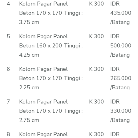
4
Kolom Pagar Panel
K 300
IDR
Beton 170 x 170 Tinggi :
435.000
3.75 cm
/Batang
5
Kolom Pagar Panel
K 300
IDR
Beton 160 x 200 Tinggi :
500.000
4.25 cm
/Batang
6
Kolom Pagar Panel
K 300
IDR
Beton 170 x 170 Tinggi :
265.000
2.25 cm
/Batang
7
Kolom Pagar Panel
K 300
IDR
Beton 170 x 170 Tinggi :
330.000
2.75 cm
/Batang
8
Kolom Pagar Panel
K 300
IDR