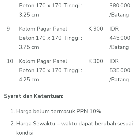
Beton 170 x 170 Tinggi :
380.000
3.25 cm
/Batang
9
Kolom Pagar Panel
K 300
IDR
Beton 170 x 170 Tinggi :
445.000
3.75 cm
/Batang
10
Kolom Pagar Panel
K 300
IDR
Beton 170 x 170 Tinggi :
535.000
4.25 cm
/Batang
Syarat dan Ketentuan:
Harga belum termasuk PPN 10%
Harga Sewaktu – waktu dapat berubah sesuai
kondisi