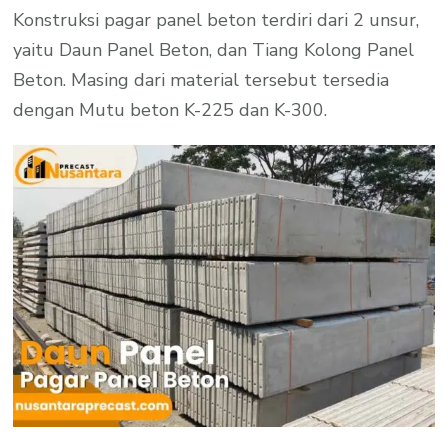
Konstruksi pagar panel beton terdiri dari 2 unsur,
yaitu Daun Panel Beton, dan Tiang Kolong Panel
Beton. Masing dari material tersebut tersedia
dengan Mutu beton K-225 dan K-300.