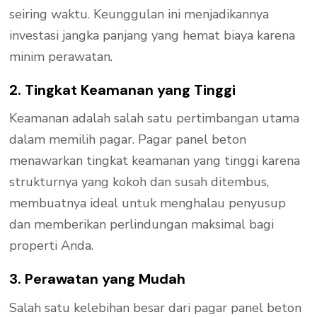
seiring waktu. Keunggulan ini menjadikannya
investasi jangka panjang yang hemat biaya karena
minim perawatan.
2. Tingkat Keamanan yang Tinggi
Keamanan adalah salah satu pertimbangan utama
dalam memilih pagar. Pagar panel beton
menawarkan tingkat keamanan yang tinggi karena
strukturnya yang kokoh dan susah ditembus,
membuatnya ideal untuk menghalau penyusup
dan memberikan perlindungan maksimal bagi
properti Anda.
3. Perawatan yang Mudah
Salah satu kelebihan besar dari pagar panel beton