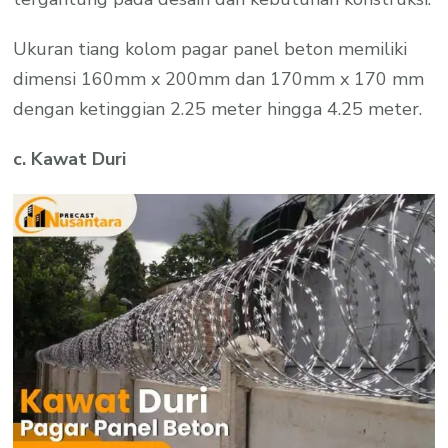
Ukuran tiang kolom pagar panel beton memiliki
dimensi 160mm x 200mm dan 170mm x 170 mm
dengan ketinggian 2.25 meter hingga 4.25 meter.
c. Kawat Duri