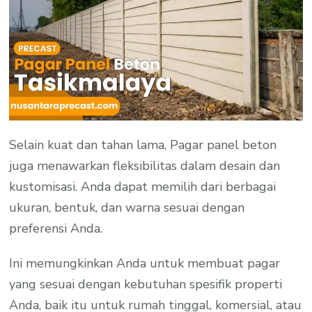
Selain kuat dan tahan lama, Pagar panel beton
juga menawarkan fleksibilitas dalam desain dan
kustomisasi. Anda dapat memilih dari berbagai
ukuran, bentuk, dan warna sesuai dengan
preferensi Anda.
Ini memungkinkan Anda untuk membuat pagar
yang sesuai dengan kebutuhan spesifik properti
Anda, baik itu untuk rumah tinggal, komersial, atau