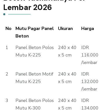
Lembar 2026
No
Mutu Pagar Panel
Ukuran
Harga
Beton
1
Panel Beton Polos
240 x 40
IDR
Mutu K-225
x 5 cm
116.000
/lembar
2
Panel Beton Motif
240 x 40
IDR
Mutu K-225
x 5 cm
132.000
/lembar
3
Panel Beton Polos
240 x 40
IDR
Mutu K-300
x 5 cm
134.000