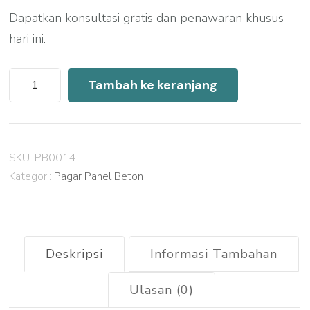
Dapatkan konsultasi gratis dan penawaran khusus
hari ini.
Kuantitas
Tambah ke keranjang
Harga
Pagar
Panel
SKU:
PB0014
Beton
Kategori:
Pagar Panel Beton
Tasikmalaya
Deskripsi
Informasi Tambahan
Ulasan (0)