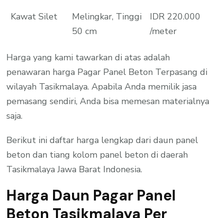
Kawat Silet
Melingkar, Tinggi
IDR 220.000
50 cm
/meter
Harga yang kami tawarkan di atas adalah
penawaran harga Pagar Panel Beton Terpasang di
wilayah Tasikmalaya. Apabila Anda memilik jasa
pemasang sendiri, Anda bisa memesan materialnya
saja.
Berikut ini daftar harga lengkap dari daun panel
beton dan tiang kolom panel beton di daerah
Tasikmalaya Jawa Barat Indonesia.
Harga Daun Pagar Panel
Beton Tasikmalaya Per