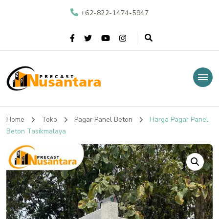
+62-822-1474-5947
Nusantara Precast
Supplier Beton Precast di Indonesia
Home
Toko
Pagar Panel Beton
Harga Pagar Panel
Beton Tasikmalaya