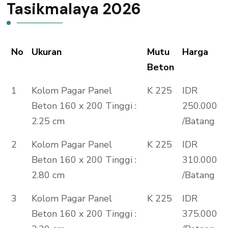
Tasikmalaya 2026
No
Ukuran
Mutu
Harga
Beton
1
Kolom Pagar Panel
K 225
IDR
Beton 160 x 200 Tinggi :
250.000
2.25 cm
/Batang
2
Kolom Pagar Panel
K 225
IDR
Beton 160 x 200 Tinggi :
310.000
2.80 cm
/Batang
3
Kolom Pagar Panel
K 225
IDR
Beton 160 x 200 Tinggi :
375.000