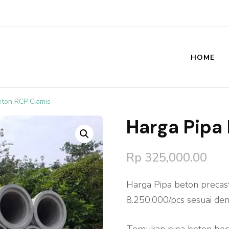
HOME
st
eton RCP Ciamis
Harga Pipa
🔍
Rp
325,000.00
Harga Pipa beton precas
8.250.000/pcs sesuai den