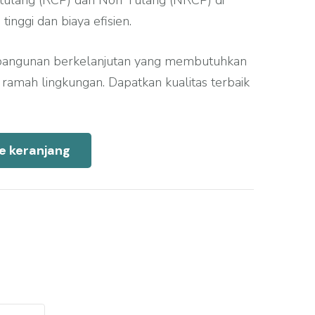
tulang (RCP) dan Non Tulang (NRCP) di
tinggi dan biaya efisien.
bangunan berkelanjutan yang membutuhkan
n ramah lingkungan. Dapatkan kualitas terbaik
e keranjang