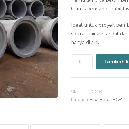
Temukan pipa beton ber
Ciamis dengan durabilitas 
Ideal untuk proyek pem
solusi drainase andal da
hanya di sini.
Kuantitas
Tambah k
Harga
Pipa
Beton
SKU:
PBR0016
RCP
Kategori:
Pipa Beton RCP
Ciamis