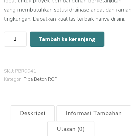
Ideal untuk proyek pembangunan berkelanjutan
yang membutuhkan solusi drainase andal dan ramah
lingkungan. Dapatkan kualitas terbaik hanya di sini.
Kuantitas
Tambah ke keranjang
Harga
Pipa
Beton
SKU:
PBR0041
RCP
Kategori:
Pipa Beton RCP
Grobogan
Deskripsi
Informasi Tambahan
Ulasan (0)