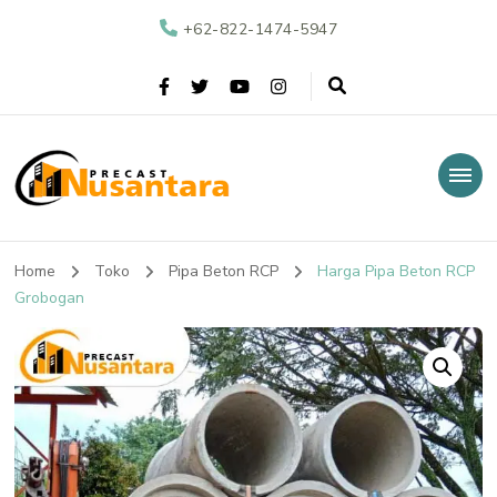
+62-822-1474-5947
Nusantara Precast
Supplier Beton Precast di Indonesia
Home
Toko
Pipa Beton RCP
Harga Pipa Beton RCP
Grobogan