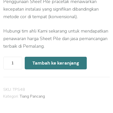
Penggunaan
Sheet Pile
pracetak menawarkan
kecepatan instalasi yang signifikan dibandingkan
metode cor di tempat (konvensional).
Hubungi tim ahli Kami sekarang untuk mendapatkan
penawaran harga Sheet Pile dan jasa pemancangan
terbaik di Pemalang.
Kuantitas
Tambah ke keranjang
Harga
Sheet
Pile
SKU:
TPS48
Pemalang
Kategori:
Tiang Pancang
2026