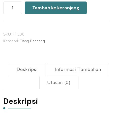
Kuantitas
Tambah ke keranjang
Harga
Tiang
Pancang
SKU:
TPL06
Mini
Kategori:
Tiang Pancang
Pile
Lampung
Timur
2026
Deskripsi
Informasi Tambahan
Ulasan (0)
Deskripsi