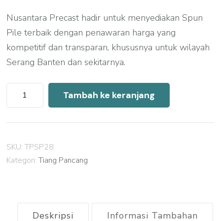
Nusantara Precast hadir untuk menyediakan Spun
Pile terbaik dengan penawaran harga yang
kompetitif dan transparan, khususnya untuk wilayah
Serang Banten dan sekitarnya.
Kuantitas
Tambah ke keranjang
Harga
Spun
Pile
SKU:
TPSP28
Serang
Kategori:
Tiang Pancang
Banten
2026
Deskripsi
Informasi Tambahan